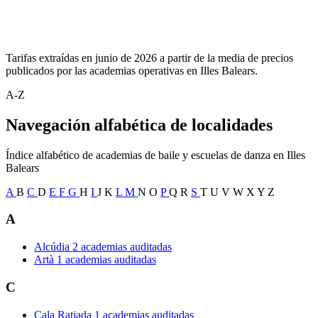
Tarifas extraídas en junio de 2026 a partir de la media de precios
publicados por las academias operativas en Illes Balears.
A-Z
Navegación alfabética de localidades
Índice alfabético de academias de baile y escuelas de danza en Illes
Balears
A
B
C
D
E
F
G
H
I
J
K
L
M
N
O
P
Q
R
S
T
U
V
W
X
Y
Z
A
Alcúdia
2 academias auditadas
Artà
1 academias auditadas
C
Cala Ratjada
1 academias auditadas