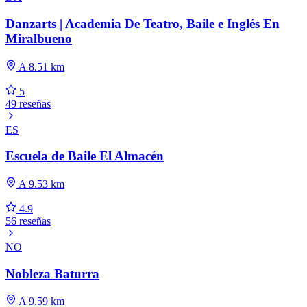
Danzarts | Academia De Teatro, Baile e Inglés En
Miralbueno
A 8.51 km
5
49 reseñas
ES
Escuela de Baile El Almacén
A 9.53 km
4.9
56 reseñas
NO
Nobleza Baturra
A 9.59 km