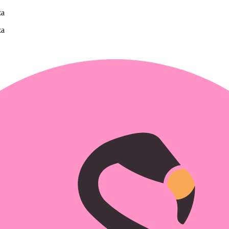
za
za