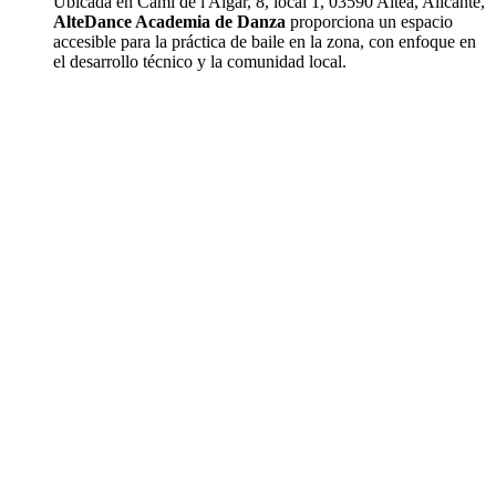
Ubicada en Camí de l'Algar, 8, local 1, 03590 Altea, Alicante,
AlteDance Academia de Danza
proporciona un espacio
accesible para la práctica de baile en la zona, con enfoque en
el desarrollo técnico y la comunidad local.