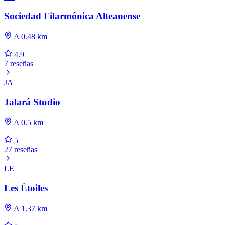
Sociedad Filarmónica Alteanense
A 0.48 km
4.9
7 reseñas
JA
Jalará Studio
A 0.5 km
5
27 reseñas
LE
Les Étoiles
A 1.37 km