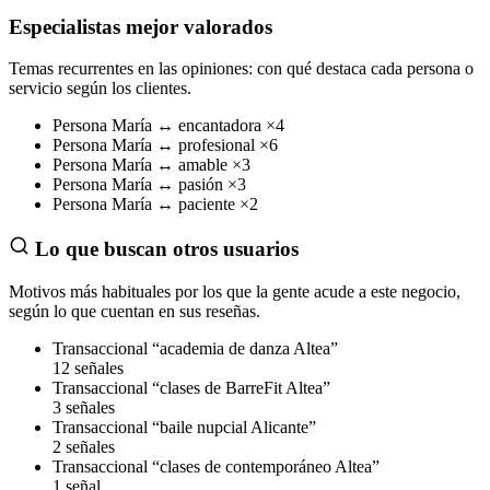
Especialistas mejor valorados
Temas recurrentes en las opiniones: con qué destaca cada persona o
servicio según los clientes.
Persona
María
↔
encantadora
×4
Persona
María
↔
profesional
×6
Persona
María
↔
amable
×3
Persona
María
↔
pasión
×3
Persona
María
↔
paciente
×2
Lo que buscan otros usuarios
Motivos más habituales por los que la gente acude a este negocio,
según lo que cuentan en sus reseñas.
Transaccional
“academia de danza Altea”
12 señales
Transaccional
“clases de BarreFit Altea”
3 señales
Transaccional
“baile nupcial Alicante”
2 señales
Transaccional
“clases de contemporáneo Altea”
1 señal