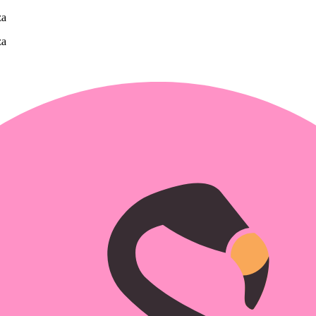
za
za