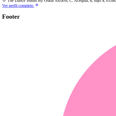
The Dance Studio By Oskar Alcocer, C. Acequia, 6, bajo 4, 03380 
Ver perfil completo
Footer