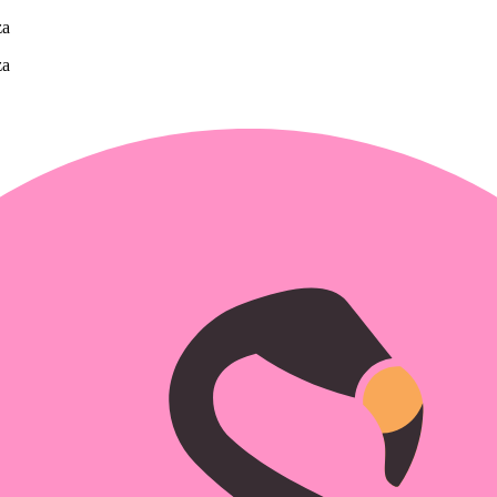
za
za