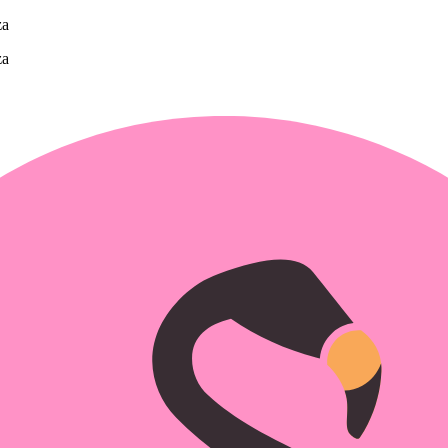
za
za