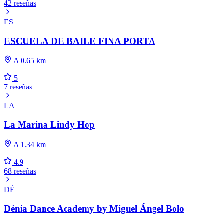
42 reseñas
ES
ESCUELA DE BAILE FINA PORTA
A 0.65 km
5
7 reseñas
LA
La Marina Lindy Hop
A 1.34 km
4.9
68 reseñas
DÉ
Dénia Dance Academy by Miguel Ángel Bolo