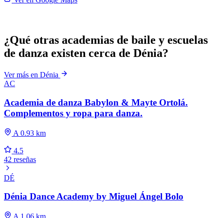
¿Qué otras academias de baile y escuelas
de danza existen cerca de Dénia?
Ver más en Dénia
AC
Academia de danza Babylon & Mayte Ortolá.
Complementos y ropa para danza.
A 0.93 km
4.5
42 reseñas
DÉ
Dénia Dance Academy by Miguel Ángel Bolo
A 1.06 km