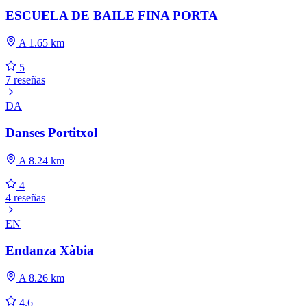
ESCUELA DE BAILE FINA PORTA
A 1.65 km
5
7 reseñas
DA
Danses Portitxol
A 8.24 km
4
4 reseñas
EN
Endanza Xàbia
A 8.26 km
4.6