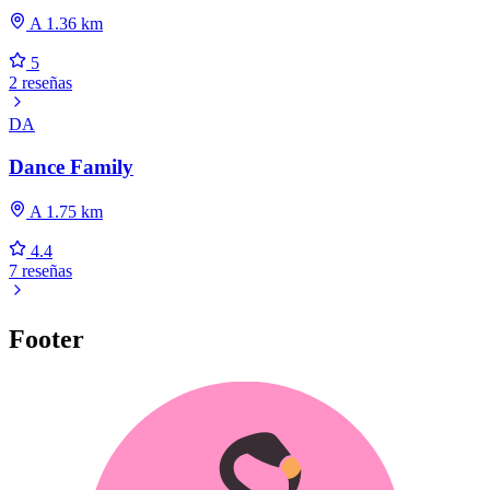
A 1.36 km
5
2 reseñas
DA
Dance Family
A 1.75 km
4.4
7 reseñas
Footer