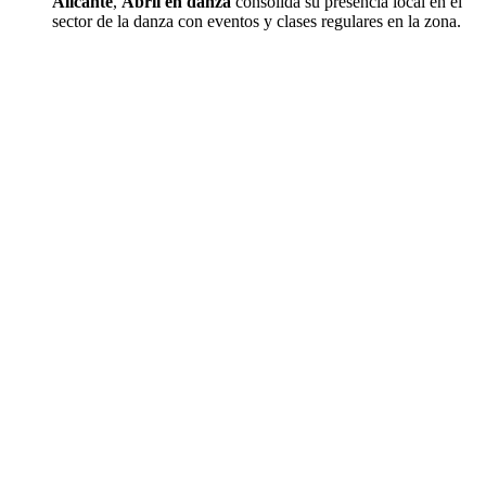
Alicante
,
Abril en danza
consolida su presencia local en el
sector de la danza con eventos y clases regulares en la zona.