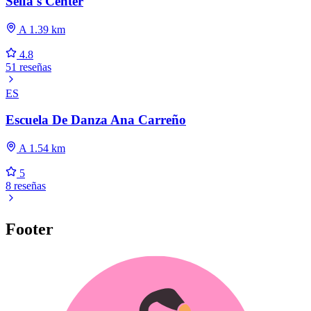
Selfa's Center
A 1.39 km
4.8
51 reseñas
ES
Escuela De Danza Ana Carreño
A 1.54 km
5
8 reseñas
Footer