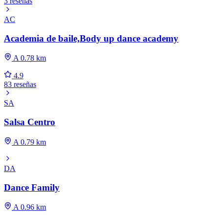
3 reseñas
AC
Academia de baile,Body up dance academy
A 0.78 km
4.9
83 reseñas
SA
Salsa Centro
A 0.79 km
DA
Dance Family
A 0.96 km