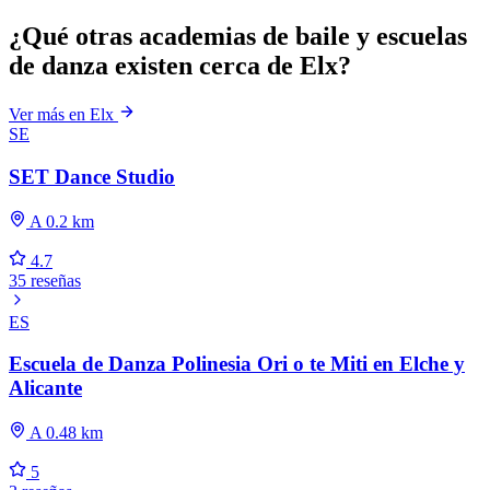
¿Qué otras academias de baile y escuelas
de danza existen cerca de Elx?
Ver más en Elx
SE
SET Dance Studio
A 0.2 km
4.7
35 reseñas
ES
Escuela de Danza Polinesia Ori o te Miti en Elche y
Alicante
A 0.48 km
5