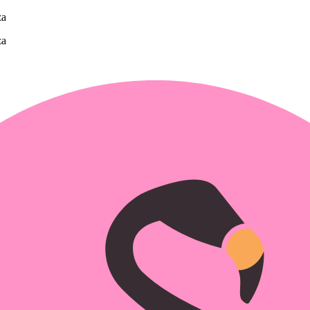
za
za