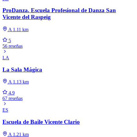
ProDanza. Escuela Profesional de Danza San
Vicente del Raspeig
A 1.11 km
5
56 reseñas
LA
La Sala Mágica
A 1.13 km
4.9
67 reseñas
ES
Escuela de Baile Vicente Clario
A 1.21 km