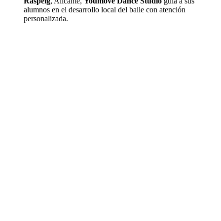
Raspeig
, Alicante,
Youmove Dance Studio
guía a sus
alumnos en el desarrollo local del baile con atención
personalizada.