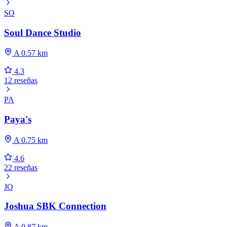
SO
Soul Dance Studio
A 0.57 km
4.3
12 reseñas
PA
Paya's
A 0.75 km
4.6
22 reseñas
JO
Joshua SBK Connection
A 0.87 km