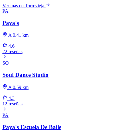
Ver más en Torrevieja
PA
Paya's
A 0.41 km
4.6
22 reseñas
SO
Soul Dance Studio
A 0.59 km
4.3
12 reseñas
PA
Paya's Escuela De Baile