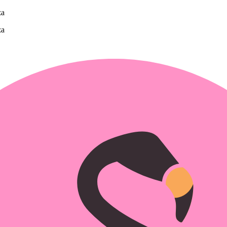
za
za