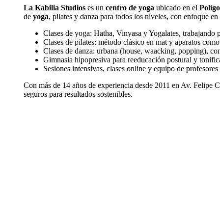
La Kabilia Studios
es un
centro de yoga
ubicado en el
Políg
de
yoga
, pilates y danza para todos los niveles, con enfoque en
Clases de yoga: Hatha, Vinyasa y Yogalates, trabajando po
Clases de pilates: método clásico en mat y aparatos como
Clases de danza: urbana (house, waacking, popping), con
Gimnasia hipopresiva para reeducación postural y tonifi
Sesiones intensivas, clases online y equipo de profesores
Con más de 14 años de experiencia desde 2011 en Av. Felipe Co
seguros para resultados sostenibles.