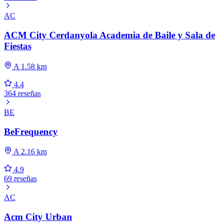
AC
ACM City Cerdanyola Academia de Baile y Sala de
Fiestas
A 1.58 km
4.4
364 reseñas
BE
BeFrequency
A 2.16 km
4.9
69 reseñas
AC
Acm City Urban