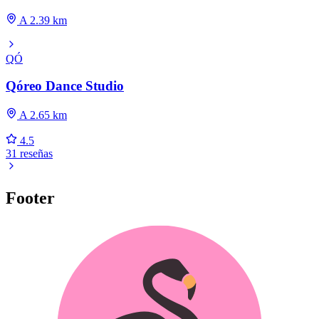
A 2.39 km
QÓ
Qóreo Dance Studio
A 2.65 km
4.5
31 reseñas
Footer