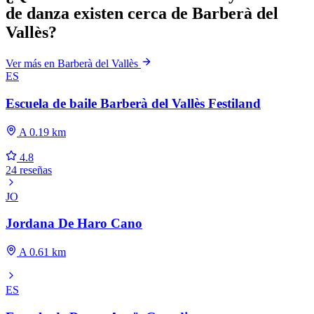
de danza existen cerca de Barberà del
Vallès?
Ver más en Barberà del Vallès
ES
Escuela de baile Barberà del Vallès Festiland
A 0.19 km
4.8
24 reseñas
JO
Jordana De Haro Cano
A 0.61 km
ES