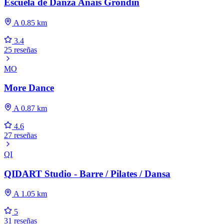
Escuela de Danza Anaïs Grondin
A 0.85 km
3.4
25 reseñas
MO
More Dance
A 0.87 km
4.6
27 reseñas
QI
QIDART Studio - Barre / Pilates / Dansa
A 1.05 km
5
31 reseñas