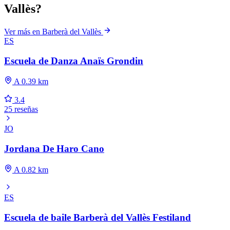
Vallès?
Ver más en Barberà del Vallès
ES
Escuela de Danza Anaïs Grondin
A 0.39 km
3.4
25 reseñas
JO
Jordana De Haro Cano
A 0.82 km
ES
Escuela de baile Barberà del Vallès Festiland