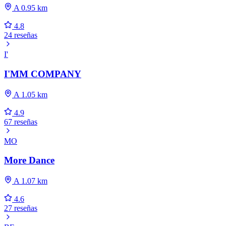
A 0.95 km
4.8
24 reseñas
I'
I'MM COMPANY
A 1.05 km
4.9
67 reseñas
MO
More Dance
A 1.07 km
4.6
27 reseñas