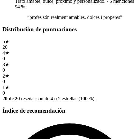
Trato amable, dulce, próximo y personalizado. · 5 menciones
94
%
“profes són realment amables, dolces i properes”
Distribución de puntuaciones
5
★
20
4
★
0
3
★
0
2
★
0
1
★
0
20 de 20
reseñas son de 4 o 5 estrellas (100 %).
Índice de recomendación