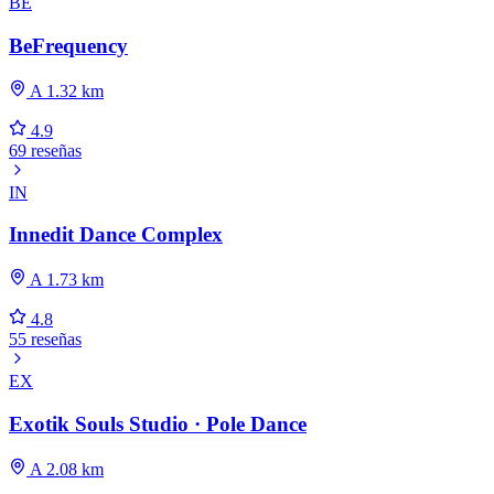
BE
BeFrequency
A 1.32 km
4.9
69 reseñas
IN
Innedit Dance Complex
A 1.73 km
4.8
55 reseñas
EX
Exotik Souls Studio · Pole Dance
A 2.08 km