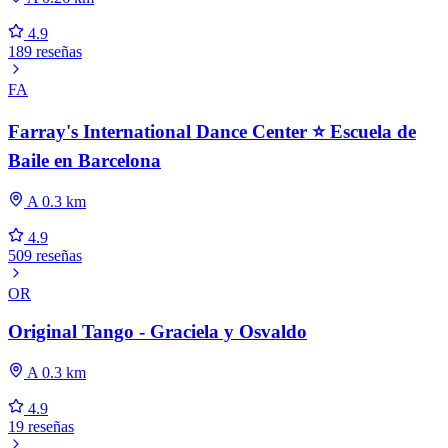
4.9
189 reseñas
FA
Farray's International Dance Center ⭐ Escuela de
Baile en Barcelona
A 0.3 km
4.9
509 reseñas
OR
Original Tango - Graciela y Osvaldo
A 0.3 km
4.9
19 reseñas