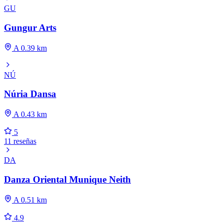
GU
Gungur Arts
A 0.39 km
NÚ
Núria Dansa
A 0.43 km
5
11 reseñas
DA
Danza Oriental Munique Neith
A 0.51 km
4.9