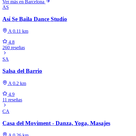
Ver más en Barcelona
AS
Así Se Baila Dance Studio
A 0.11 km
4.8
260 reseñas
SA
Salsa del Barrio
A 0.2 km
4.9
11 reseñas
CA
Casa del Moviment - Danza, Yoga, Masajes
A 0.26 km