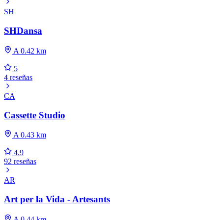
SH
SHDansa
A 0.42 km
5
4 reseñas
CA
Cassette Studio
A 0.43 km
4.9
92 reseñas
AR
Art per la Vida - Artesants
A 0.44 km