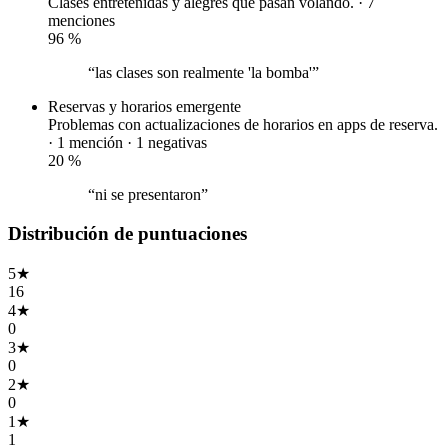
Clases entretenidas y alegres que pasan volando. · 7
menciones
96
%
“las clases son realmente 'la bomba'”
Reservas y horarios
emergente
Problemas con actualizaciones de horarios en apps de reserva.
· 1 mención ·
1 negativas
20
%
“ni se presentaron”
Distribución de puntuaciones
5
★
16
4
★
0
3
★
0
2
★
0
1
★
1