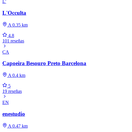
L'
L'Occulta
A 0.35 km
4.8
101 reseñas
CA
Capoeira Besouro Preto Barcelona
A 0.4 km
5
19 reseñas
EN
enestudio
A 0.47 km