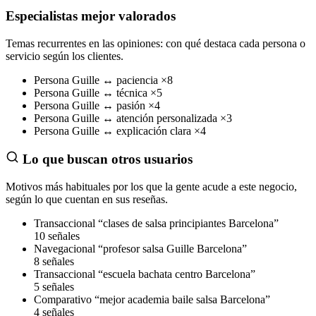
Especialistas mejor valorados
Temas recurrentes en las opiniones: con qué destaca cada persona o
servicio según los clientes.
Persona
Guille
↔
paciencia
×8
Persona
Guille
↔
técnica
×5
Persona
Guille
↔
pasión
×4
Persona
Guille
↔
atención personalizada
×3
Persona
Guille
↔
explicación clara
×4
Lo que buscan otros usuarios
Motivos más habituales por los que la gente acude a este negocio,
según lo que cuentan en sus reseñas.
Transaccional
“clases de salsa principiantes Barcelona”
10 señales
Navegacional
“profesor salsa Guille Barcelona”
8 señales
Transaccional
“escuela bachata centro Barcelona”
5 señales
Comparativo
“mejor academia baile salsa Barcelona”
4 señales