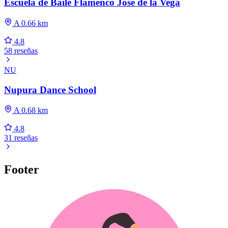
Escuela de Baile Flamenco José de la Vega
A 0.66 km
4.8
58 reseñas
NU
Nupura Dance School
A 0.68 km
4.8
31 reseñas
Footer