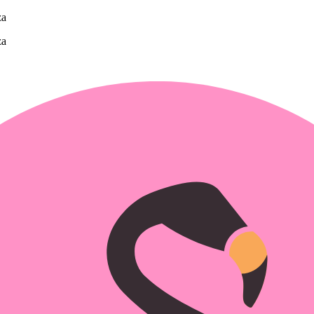
za
za