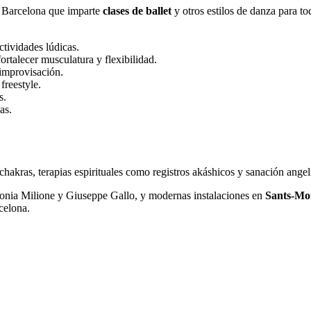
 Barcelona que imparte
clases de ballet
y otros estilos de danza para to
ctividades lúdicas.
ortalecer musculatura y flexibilidad.
improvisación.
freestyle.
s.
as.
.
hakras, terapias espirituales como registros akáshicos y sanación angeli
onia Milione y Giuseppe Gallo, y modernas instalaciones en
Sants-Mo
celona.