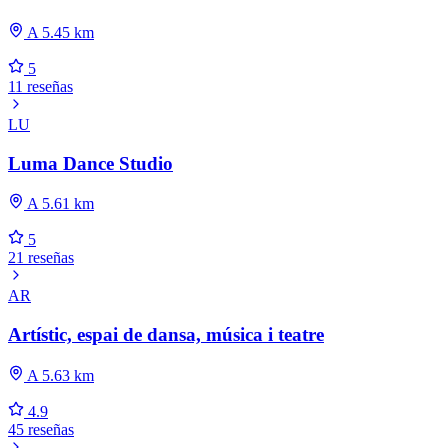
A 5.45 km
5
11 reseñas
LU
Luma Dance Studio
A 5.61 km
5
21 reseñas
AR
Artístic, espai de dansa, música i teatre
A 5.63 km
4.9
45 reseñas