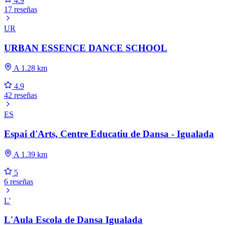
4.9
17 reseñas
UR
URBAN ESSENCE DANCE SCHOOL
A 1.28 km
4.9
42 reseñas
ES
Espai d'Arts, Centre Educatiu de Dansa - Igualada
A 1.39 km
5
6 reseñas
L'
L'Aula Escola de Dansa Igualada