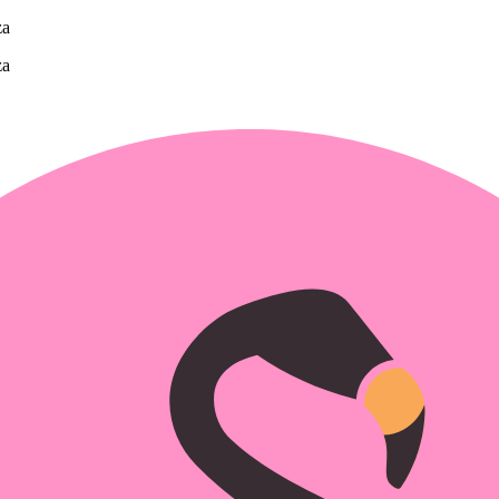
za
za