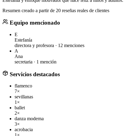
Estefanía y enfoque motivador que hace feliz a niños y adultos.
Resumen creado a partir de 20 reseñas reales de clientes
Equipo mencionado
E
Estefanía
directora y profesora ·
12 menciones
A
Ana
secretaria ·
1 mención
Servicios destacados
flamenco
7×
sevillanas
1×
ballet
2×
danza moderna
3×
acrobacia
1×