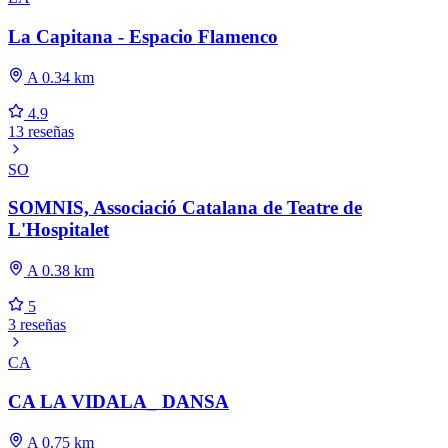
La Capitana - Espacio Flamenco
A 0.34 km
4.9
13 reseñas
SO
SOMNIS, Associació Catalana de Teatre de
L'Hospitalet
A 0.38 km
5
3 reseñas
CA
CA LA VIDALA_ DANSA
A 0.75 km