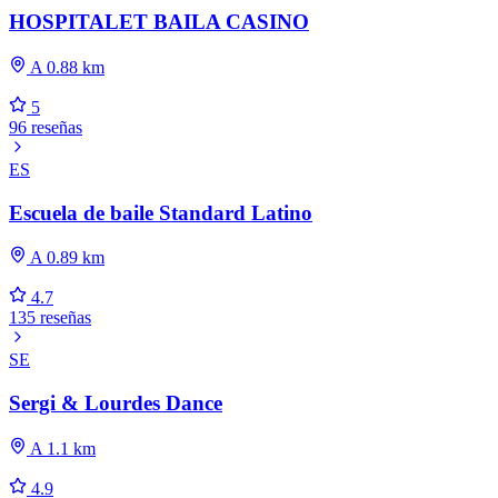
HOSPITALET BAILA CASINO
A 0.88 km
5
96 reseñas
ES
Escuela de baile Standard Latino
A 0.89 km
4.7
135 reseñas
SE
Sergi & Lourdes Dance
A 1.1 km
4.9