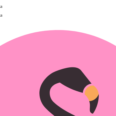
za
za