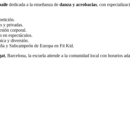
aile
dedicada a la enseñanza de
danza y acrobacias
, con especializa
petición.
s y privadas.
esión corporal.
n en espectáculos.
ca y diversión.
aña y Subcampeón de Europa en Fit Kid.
gat
, Barcelona, la escuela atiende a la comunidad local con horarios a