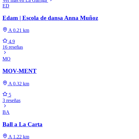
Ver más en La Garriga
ED
Edam | Escola de dansa Anna Muñoz
A 0.21 km
4.9
16 reseñas
MO
MOV-MENT
A 0.32 km
5
3 reseñas
BA
Ball a La Carta
A 1.22 km