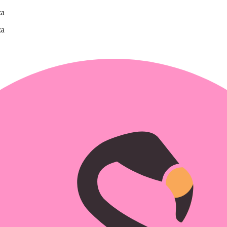
za
za