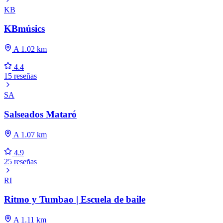
KB
KBmúsics
A 1.02 km
4.4
15 reseñas
SA
Salseados Mataró
A 1.07 km
4.9
25 reseñas
RI
Ritmo y Tumbao | Escuela de baile
A 1.11 km