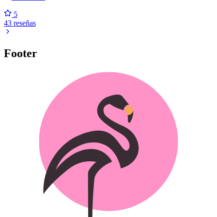
5
43 reseñas
Footer