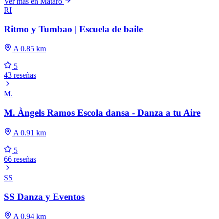
Ver más en Mataró
RI
Ritmo y Tumbao | Escuela de baile
A 0.85 km
5
43 reseñas
M.
M. Àngels Ramos Escola dansa - Danza a tu Aire
A 0.91 km
5
66 reseñas
SS
SS Danza y Eventos
A 0.94 km