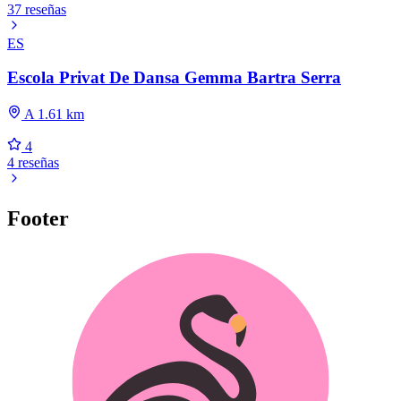
37 reseñas
ES
Escola Privat De Dansa Gemma Bartra Serra
A 1.61 km
4
4 reseñas
Footer