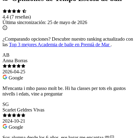
4.4
(7 reseñas)
Última sincronización:
25 de mayo de 2026
¿Comparando opciones?
Descubre nuestro ranking actualizado con
las
Top 3 mejores Academia de baile en Premià de Mar
.
AB
Anna Borras
2026-04-25
Google
M'encanta i mho passo molt be. Hi ha classes per tots els gustos
nivells i edats, vine a preguntar
SG
Scarlet Geldres Vivas
2024-10-21
Google
Soy alumna desde los 6 años, ese lugar me encantaa 🫶🏻