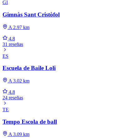
GI
Gimnàs Sant Cristòfol
A 2.97 km
4.8
31 reseñas
ES
Escuela de Baile Loli
A 3.02 km
4.8
24 reseñas
TE
Tempo Escola de ball
A 3.09 km