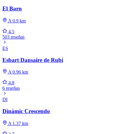
El Barn
A 0.9 km
4.5
503 reseñas
ES
Esbart Dansaire de Rubí
A 0.96 km
4.8
6 reseñas
DI
Dinàmic Crescendo
A 1.37 km