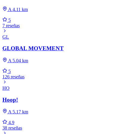
A 4.11 km
5
7 reseñas
GL
GLOBAL MOVEMENT
A 5.04 km
5
126 reseñas
HO
Hoop!
A 5.17 km
4.9
38 reseñas