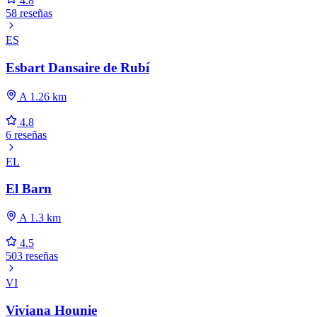
4.8
58 reseñas
ES
Esbart Dansaire de Rubí
A 1.26 km
4.8
6 reseñas
EL
El Barn
A 1.3 km
4.5
503 reseñas
VI
Viviana Hounie