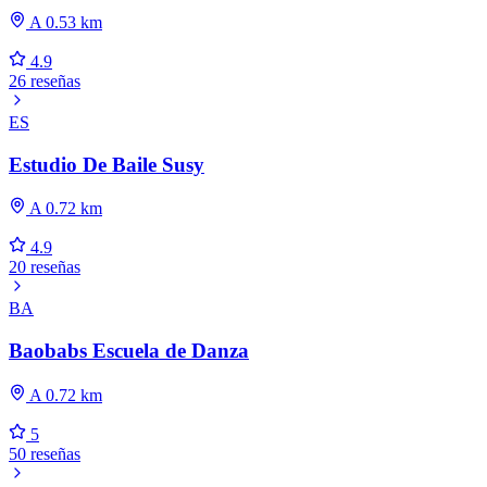
A 0.53 km
4.9
26 reseñas
ES
Estudio De Baile Susy
A 0.72 km
4.9
20 reseñas
BA
Baobabs Escuela de Danza
A 0.72 km
5
50 reseñas