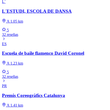
L´
L´ESTUDI, ESCOLA DE DANSA
A 1.05 km
5
32 reseñas
ES
Escuela de baile flamenco David Coronel
A 1.23 km
5
32 reseñas
PR
Premis Coreogràfics Catalunya
A 1.41 km