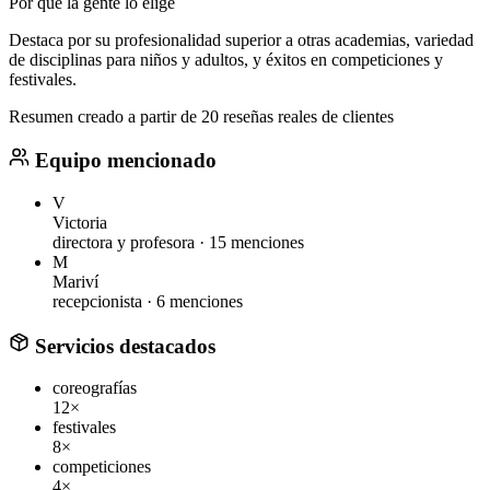
Por qué la gente lo elige
Destaca por su profesionalidad superior a otras academias, variedad
de disciplinas para niños y adultos, y éxitos en competiciones y
festivales.
Resumen creado a partir de 20 reseñas reales de clientes
Equipo mencionado
V
Victoria
directora y profesora ·
15 menciones
M
Mariví
recepcionista ·
6 menciones
Servicios destacados
coreografías
12×
festivales
8×
competiciones
4×