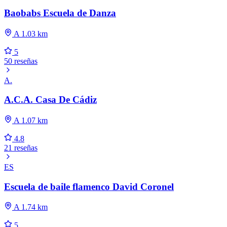
Baobabs Escuela de Danza
A 1.03 km
5
50 reseñas
A.
A.C.A. Casa De Cádiz
A 1.07 km
4.8
21 reseñas
ES
Escuela de baile flamenco David Coronel
A 1.74 km
5