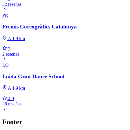
32 reseñas
PR
Premis Coreogràfics Catalunya
A 1.9 km
3
2 reseñas
LO
Loida Grau Dance School
A 1.9 km
4.9
26 reseñas
Footer