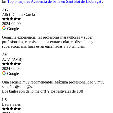
las
Top 5 mejores Academia de baile en Sant Boi de Llobregat
.
AG
Alicia Garcia Garcia
2024-09-09
Google
Genial la experiencia, las profesoras maravillosas y super
profesionales, es más que una extraescolar, es disciplina y
superación, mis hijas están encantadas y yo también.
AV
A. V. (AVB)
2024-09-04
Google
Una escuela muy recomendable. Máxima profesionalidad y muy
simpátic@s tod@s.
Los bailes son de lo mejor!! Y los festivales de 10!!
LS
Laura Sales