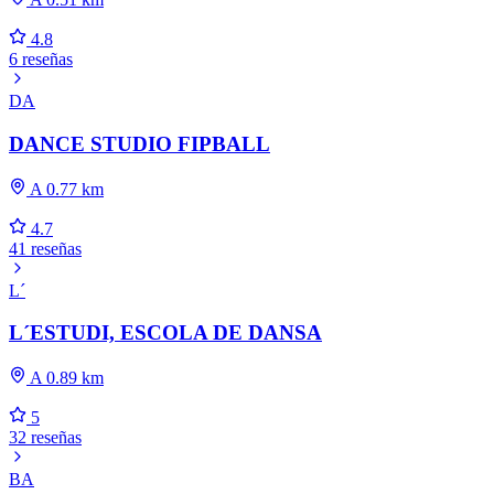
4.8
6 reseñas
DA
DANCE STUDIO FIPBALL
A 0.77 km
4.7
41 reseñas
L´
L´ESTUDI, ESCOLA DE DANSA
A 0.89 km
5
32 reseñas
BA