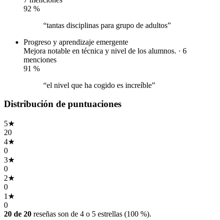
92
%
“tantas disciplinas para grupo de adultos”
Progreso y aprendizaje
emergente
Mejora notable en técnica y nivel de los alumnos. · 6
menciones
91
%
“el nivel que ha cogido es increíble”
Distribución de puntuaciones
5
★
20
4
★
0
3
★
0
2
★
0
1
★
0
20 de 20
reseñas son de 4 o 5 estrellas (100 %).