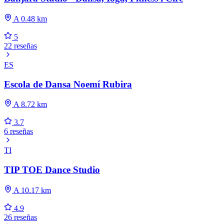
A 0.48 km
5
22 reseñas
ES
Escola de Dansa Noemí Rubira
A 8.72 km
3.7
6 reseñas
TI
TIP TOE Dance Studio
A 10.17 km
4.9
26 reseñas