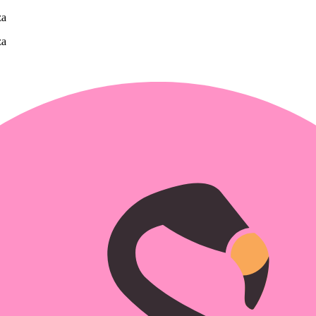
za
za