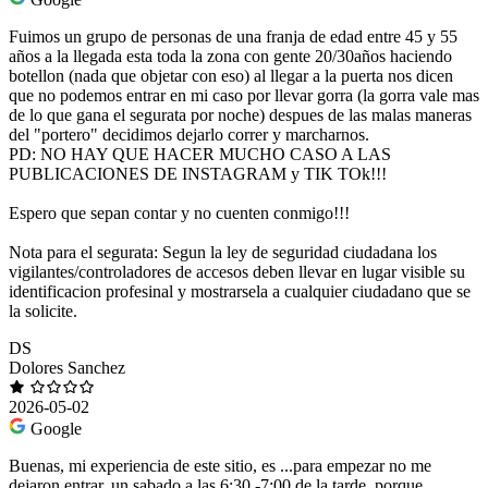
Fuimos un grupo de personas de una franja de edad entre 45 y 55
años a la llegada esta toda la zona con gente 20/30años haciendo
botellon (nada que objetar con eso) al llegar a la puerta nos dicen
que no podemos entrar en mi caso por llevar gorra (la gorra vale mas
de lo que gana el segurata por noche) despues de las malas maneras
del "portero" decidimos dejarlo correr y marcharnos.
PD: NO HAY QUE HACER MUCHO CASO A LAS
PUBLICACIONES DE INSTAGRAM y TIK TOk!!!
Espero que sepan contar y no cuenten conmigo!!!
Nota para el segurata: Segun la ley de seguridad ciudadana los
vigilantes/controladores de accesos deben llevar en lugar visible su
identificacion profesinal y mostrarsela a cualquier ciudadano que se
la solicite.
DS
Dolores Sanchez
2026-05-02
Google
Buenas, mi experiencia de este sitio, es ...para empezar no me
dejaron entrar, un sabado a las 6:30 -7:00 de la tarde, porque