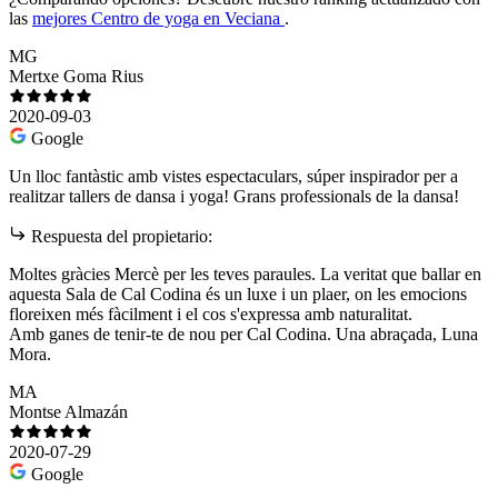
las
mejores Centro de yoga en Veciana
.
MG
Mertxe Goma Rius
2020-09-03
Google
Un lloc fantàstic amb vistes espectaculars, súper inspirador per a
realitzar tallers de dansa i yoga! Grans professionals de la dansa!
Respuesta del propietario:
Moltes gràcies Mercè per les teves paraules. La veritat que ballar en
aquesta Sala de Cal Codina és un luxe i un plaer, on les emocions
floreixen més fàcilment i el cos s'expressa amb naturalitat.
Amb ganes de tenir-te de nou per Cal Codina. Una abraçada, Luna
Mora.
MA
Montse Almazán
2020-07-29
Google