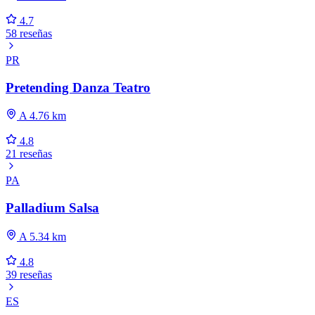
4.7
58 reseñas
PR
Pretending Danza Teatro
A 4.76 km
4.8
21 reseñas
PA
Palladium Salsa
A 5.34 km
4.8
39 reseñas
ES