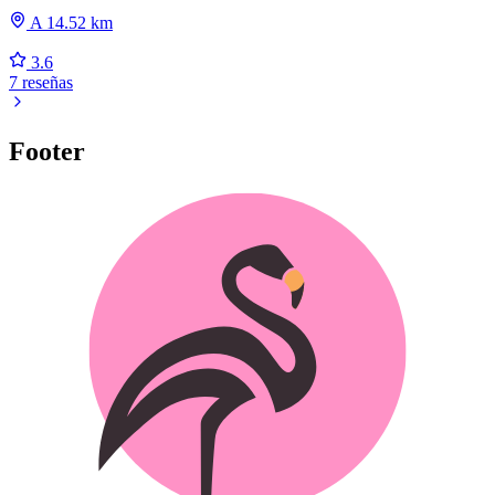
A 14.52 km
3.6
7 reseñas
Footer