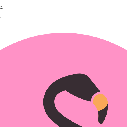
za
za