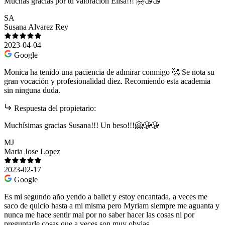
Muchas gracias por tu valoración Elisa!!! 🤗😘😘
SA
Susana Alvarez Rey
2023-04-04
Google
Monica ha tenido una paciencia de admirar conmigo 🥰 Se nota su
gran vocación y profesionalidad diez. Recomiendo esta academia
sin ninguna duda.
Respuesta del propietario:
Muchísimas gracias Susana!!! Un beso!!!🤗😘😘
MJ
Maria Jose Lopez
2023-02-17
Google
Es mi segundo año yendo a ballet y estoy encantada, a veces me
saco de quicio hasta a mi misma pero Myriam siempre me aguanta y
nunca me hace sentir mal por no saber hacer las cosas ni por
preguntarle cosas que a veces son muy obvias.