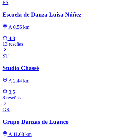
ES
Escuela de Danza Luisa Núñez
A 0.56 km
4.8
13 reseñas
ST
Studio Chassé
A 2.44 km
3.5
8 reseñas
GR
Grupo Danzas de Luanco
A 11.68 km