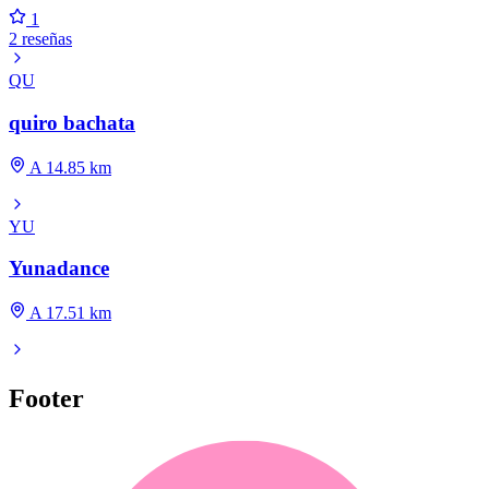
1
2 reseñas
QU
quiro bachata
A 14.85 km
YU
Yunadance
A 17.51 km
Footer