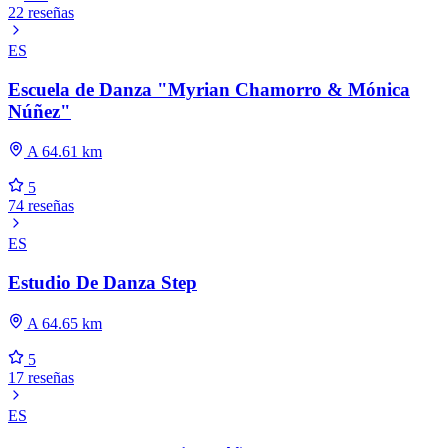
22 reseñas
ES
Escuela de Danza "Myrian Chamorro & Mónica
Núñez"
A 64.61 km
5
74 reseñas
ES
Estudio De Danza Step
A 64.65 km
5
17 reseñas
ES