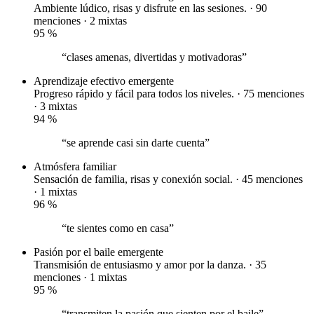
Ambiente lúdico, risas y disfrute en las sesiones. · 90
menciones ·
2 mixtas
95
%
“clases amenas, divertidas y motivadoras”
Aprendizaje efectivo
emergente
Progreso rápido y fácil para todos los niveles. · 75 menciones
·
3 mixtas
94
%
“se aprende casi sin darte cuenta”
Atmósfera familiar
Sensación de familia, risas y conexión social. · 45 menciones
·
1 mixtas
96
%
“te sientes como en casa”
Pasión por el baile
emergente
Transmisión de entusiasmo y amor por la danza. · 35
menciones ·
1 mixtas
95
%
“transmiten la pasión que sienten por el baile”