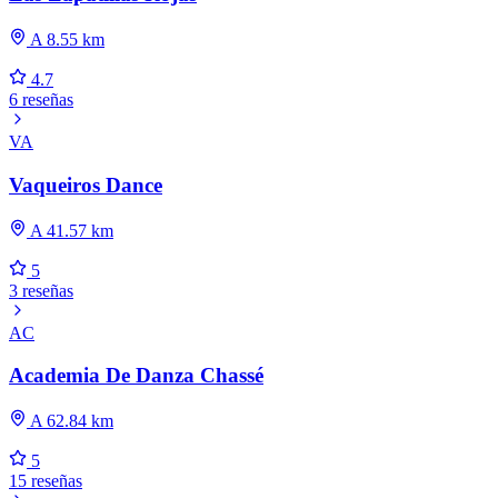
A 8.55 km
4.7
6 reseñas
VA
Vaqueiros Dance
A 41.57 km
5
3 reseñas
AC
Academia De Danza Chassé
A 62.84 km
5
15 reseñas