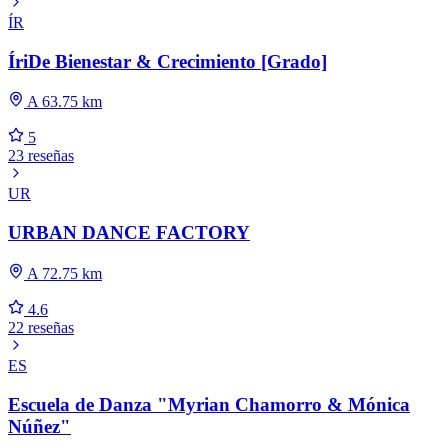
ÍR
ÍriDe Bienestar & Crecimiento [Grado]
A 63.75 km
5
23 reseñas
UR
URBAN DANCE FACTORY
A 72.75 km
4.6
22 reseñas
ES
Escuela de Danza "Myrian Chamorro & Mónica
Núñez"