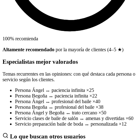
100
%
recomienda
Altamente recomendado
por la mayoría de clientes (4–5 ★)
Especialistas mejor valorados
Temas recurrentes en las opiniones: con qué destaca cada persona o
servicio según los clientes.
Persona
Ángel
↔
paciencia infinita
×25
Persona
Begoña
↔
paciencia infinita
×22
Persona
Ángel
↔
profesional del baile
×40
Persona
Begoña
↔
profesional del baile
×38
Persona
Ángel y Begoña
↔
trato cercano
×50
Servicio
clases de baile de salón
↔
amenas y divertidas
×60
Servicio
preparación baile de boda
↔
personalizada
×12
Lo que buscan otros usuarios