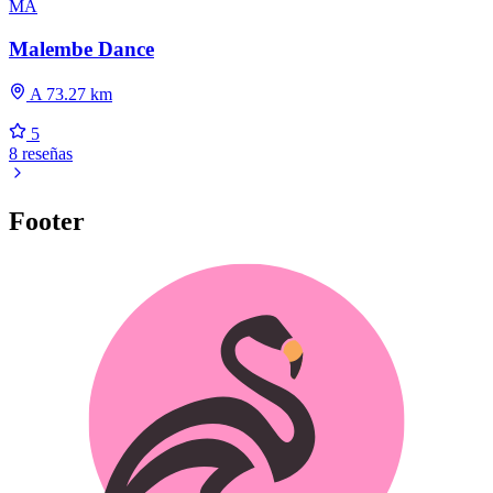
MA
Malembe Dance
A 73.27 km
5
8 reseñas
Footer