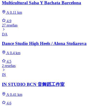
Multicultural Salsa Y Bachata Barcelona
A 0.11 km
4.9
27 reseñas
DA
Dance Studio High Heels / Alona Stoliarova
A 0.4 km
4.5
2 reseñas
IN
IN STUDIO BCN 音舞蹈工作室
A 0.41 km
4.6